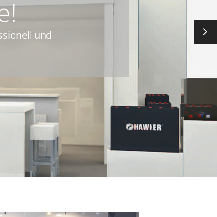
e!
ssionell und