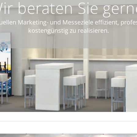
ir beraten Sie gern
duellen Marketing- und Messeziele effizient, profe
kostengünstig zu realisieren.